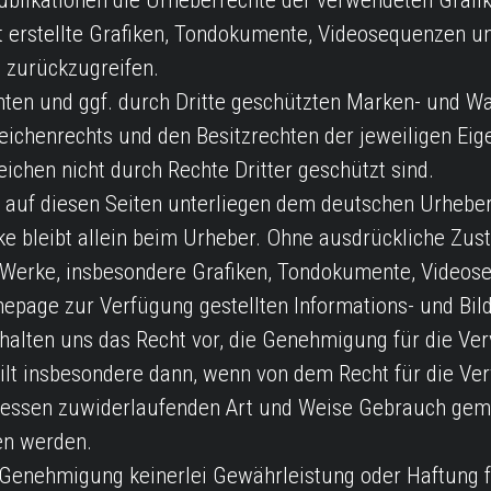
n Publikationen die Urheberrechte der verwendeten Gra
 erstellte Grafiken, Tondokumente, Videosequenzen und
 zurückzugreifen.
nnten und ggf. durch Dritte geschützten Marken- und W
ichenrechts und den Besitzrechten der jeweiligen Eig
ichen nicht durch Rechte Dritter geschützt sind.
e auf diesen Seiten unterliegen dem deutschen Urheberr
ke bleibt allein beim Urheber. Ohne ausdrückliche Zu
Werke, insbesondere Grafiken, Tondokumente, Videosequ
page zur Verfügung gestellten Informations- und Bil
ehalten uns das Recht vor, die Genehmigung für die Ver
gilt insbesondere dann, wenn von dem Recht für die Ve
teressen zuwiderlaufenden Art und Weise Gebrauch ge
en werden.
enehmigung keinerlei Gewährleistung oder Haftung für