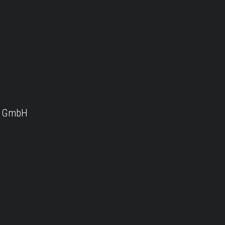
es Internetauftritts (Vertrieb und Netzbetrieb) ist im 
n GmbH